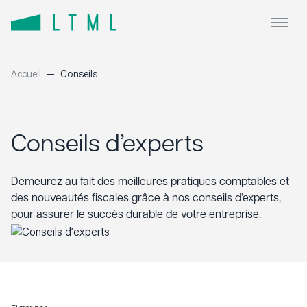
Accueil
Conseils
CERTIFICATION
Mission d’audit
FISCALITÉ
Mission d’examen
Conseils d’experts
Planification fiscale
SERVICE-CONSEIL
Mission de compilation
Réorganisation corporative
Évaluation d’entreprise
Demeurez au fait des meilleures pratiques comptables et
Accompagnement pour la conformité
Planification successorale
des nouveautés fiscales grâce à nos conseils d’experts,
Fusion et acquisition
pour assurer le succès durable de votre entreprise.
À propos
Fiscalité des entreprises
Financement
Fiscalité des particuliers
Équipe
Démarrage d’entreprise
Revue diligente
Conseils